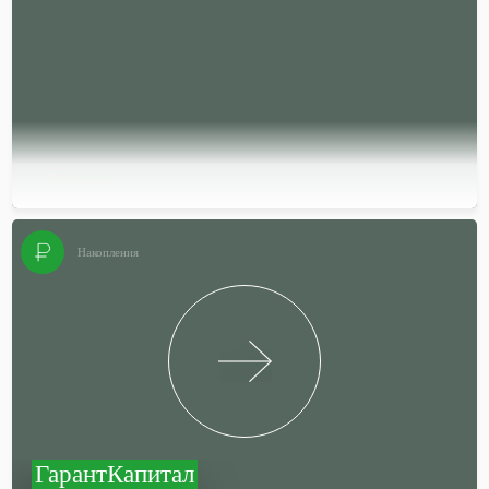
Подробней…
Накопления
ГарантКапитал