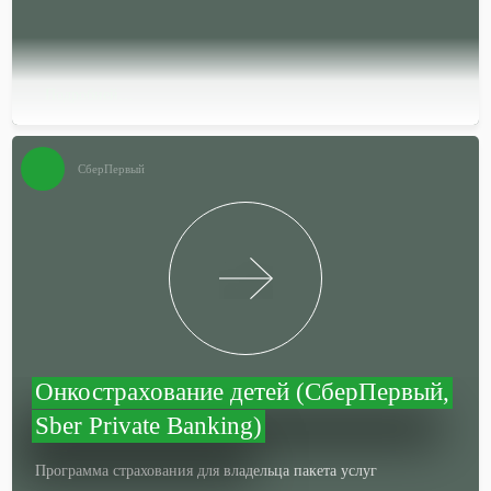
Подробней…
СберПервый
Онкострахование детей (СберПервый,
Sber Private Banking)
Программа страхования для владельца пакета услуг